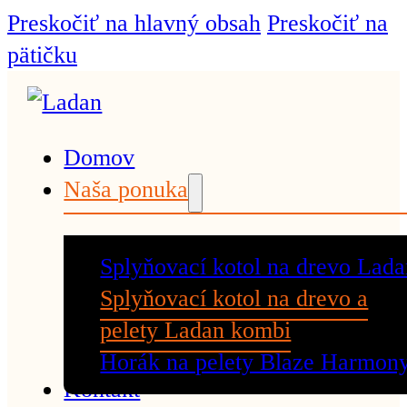
Preskočiť na hlavný obsah
Preskočiť na
pätičku
Domov
Naša ponuka
Splyňovací kotol na drevo Lad
Splyňovací kotol na drevo a
pelety Ladan kombi
Horák na pelety Blaze Harmon
Kontakt