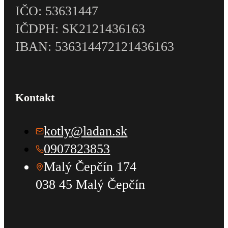
IČO: 53631447
IČDPH: SK2121436163
IBAN: 536314472121436163
Kontakt
kotly@ladan.sk
0907823853
Malý Čepčín 174
038 45 Malý Čepčín